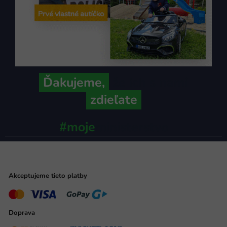
Ďakujeme,
že ich s nami
zdieľate
#moje
ministerstvo
Akceptujeme tieto platby
Doprava