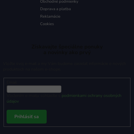
Obchodné podmienky
Doprava a platba
Reklamácie
Cookies
Získavajte špeciálne ponuky
a novinky ako prvý
Vložte svoj e-mail a my Vám budeme zasielať informácie o nových
produktoch na našom e-shope.
Email
Vložením e-mailu súhlasíte s
podmienkami ochrany osobných
údajov
Prihlásiť sa