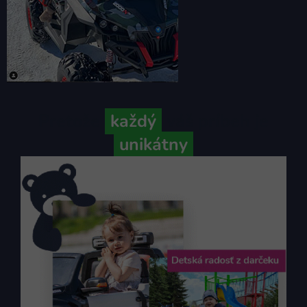
Pretože
každý
váš príbeh je
unikátny