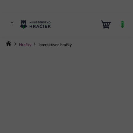
Prejsť
na
obsah
NÁKUP
KOŠÍK
Domov
Hračky
Interaktívne hračky