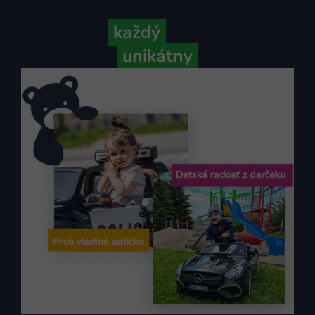
Pretože
každý
váš príbeh je
unikátny