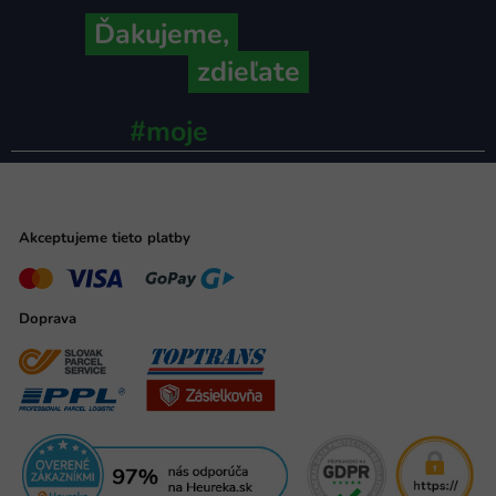
Ďakujeme,
že ich s nami
zdieľate
#moje
ministerstvo
Akceptujeme tieto platby
Doprava