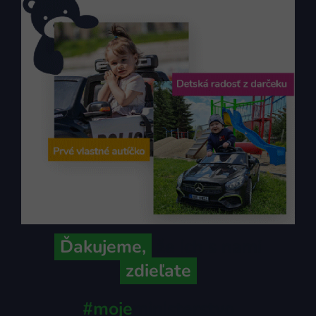
Ďakujeme,
že ich s nami
zdieľate
#moje
ministerstvo