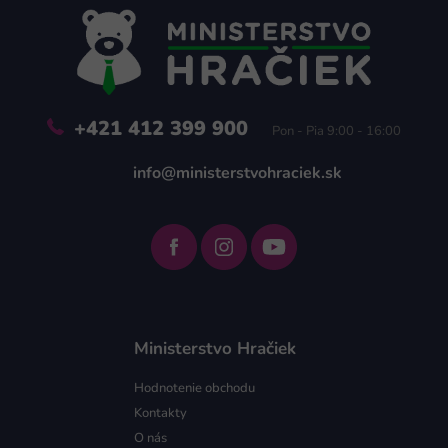
ä
t
i
e
+421 412 399 900
Pon - Pia 9:00 - 16:00
info@ministerstvohraciek.sk
Ministerstvo Hračiek
Hodnotenie obchodu
Kontakty
O nás