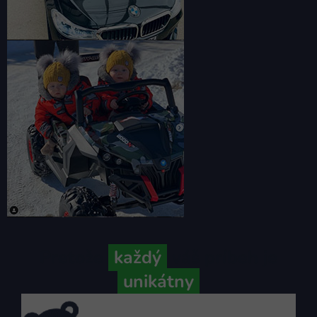
Pretože
každý
váš príbeh je
unikátny