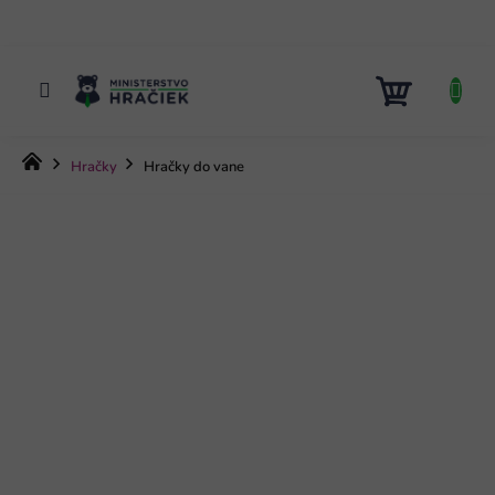
Prejsť
na
obsah
NÁKUP
KOŠÍK
Domov
Hračky
Hračky do vane