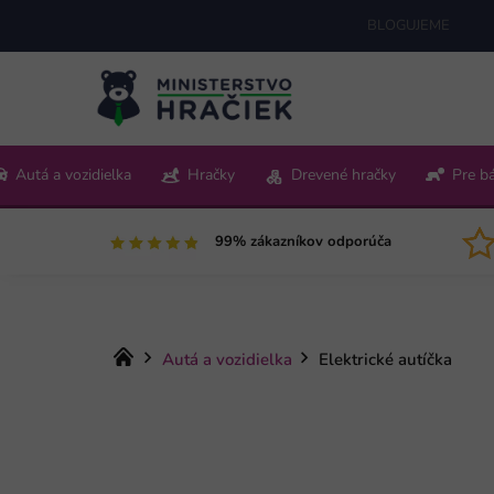
Prejsť
BLOGUJEME
na
obsah
+421 220 512 321
Autá a vozidielka
Hračky
Drevené hračky
Pre b
Pon-Pia 9:00-15:00
99% zákazníkov odporúča
Domov
Autá a vozidielka
Elektrické autíčka