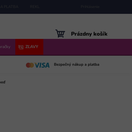
A PLATBA
REKLAMÁCIE
MAPA SERVERU
Prihlásenie
NÁKUPNÝ
Prázdny košík
KOŠÍK
hračky
ZĽAVY
Bezpečný nákup a platba
neď