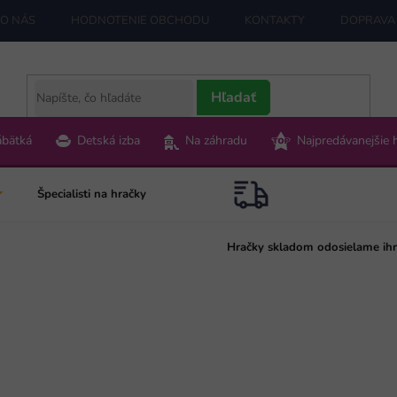
O NÁS
HODNOTENIE OBCHODU
KONTAKTY
DOPRAVA 
Hľadať
ábätká
Detská izba
Na záhradu
Najpredávanejšie 
Špecialisti na hračky
Hračky skladom odosielame ih