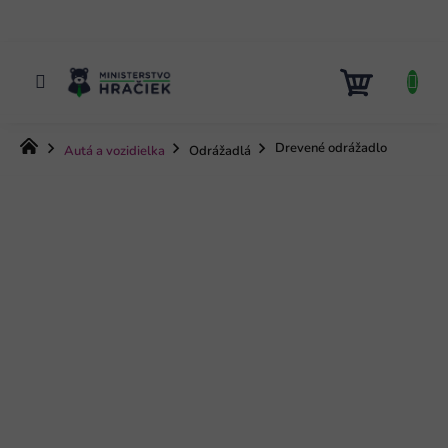
Prejsť
na
obsah
NÁKUP
KOŠÍK
Domov
Drevené odrážadlo
Autá a vozidielka
Odrážadlá