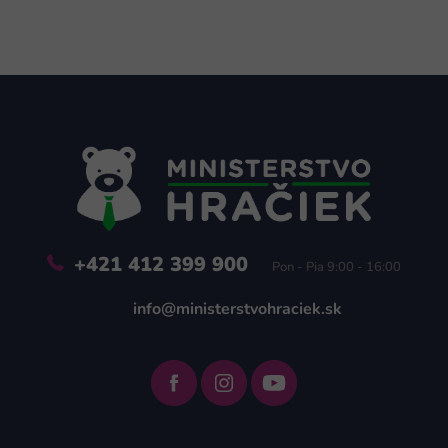
Z
á
p
ä
t
i
e
+421 412 399 900
Pon - Pia 9:00 - 16:00
info@ministerstvohraciek.sk