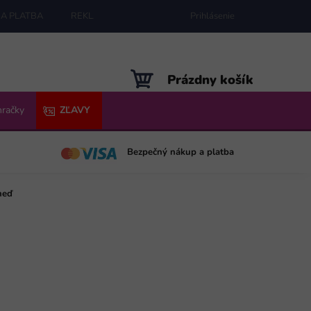
A PLATBA
REKLAMÁCIE
MAPA SERVERU
Prihlásenie
NÁKUPNÝ
Prázdny košík
KOŠÍK
hračky
ZĽAVY
Bezpečný nákup a platba
neď