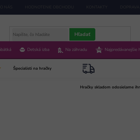
O NÁS
HODNOTENIE OBCHODU
KONTAKTY
DOPRAVA 
Hľadať
ábätká
Detská izba
Na záhradu
Najpredávanejšie 
Špecialisti na hračky
Hračky skladom odosielame ih