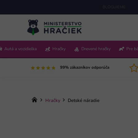
Prejsť
BLOGUJEME
na
obsah
+421 220 512 321
Autá a vozidielka
Hračky
Drevené hračky
Pre b
Pon-Pia 9:00-15:00
99% zákazníkov odporúča
Domov
Hračky
Detské náradie