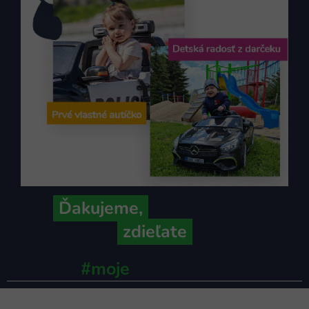
Ďakujeme,
že ich s nami
zdieľate
#moje
ministerstvo