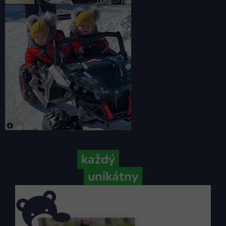
Pretože
každý
váš príbeh je
unikátny