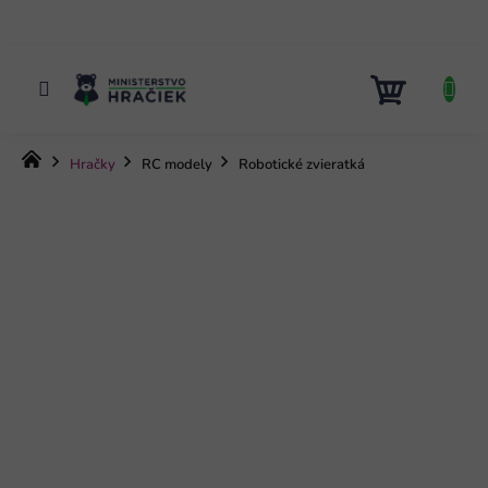
Prejsť
na
obsah
NÁKUP
KOŠÍK
Domov
Hračky
RC modely
Robotické zvieratká