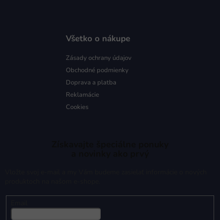
Všetko o nákupe
Zásady ochrany údajov
Obchodné podmienky
Doprava a platba
Reklamácie
Cookies
Získavajte špeciálne ponuky
a novinky ako prvý
Vložte svoj e-mail a my Vám budeme zasielať informácie o nových
produktoch na našom e-shope.
Email