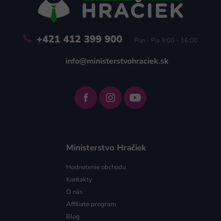
i
e
+421 412 399 900
Pon - Pia 9:00 - 16:00
info@ministerstvohraciek.sk
Ministerstvo Hračiek
Hodnotenie obchodu
Kontakty
O nás
Affiliate program
Blog