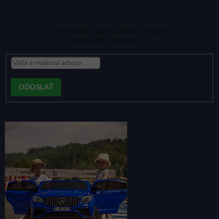
Získavajte špeciálne ponuky
a novinky ako prvý
PRIHLÁSIŤ
SA