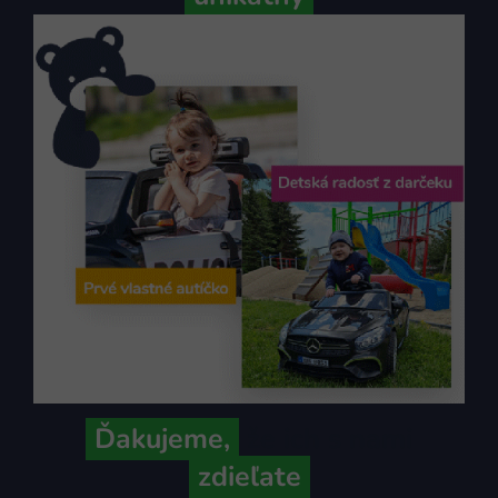
Ďakujeme,
že ich s nami
zdieľate