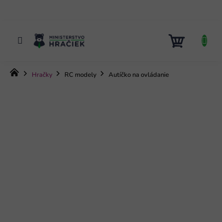
Prejsť
na
obsah
NÁKUP
KOŠÍK
Domov
Hračky
RC modely
Autíčko na ovládanie