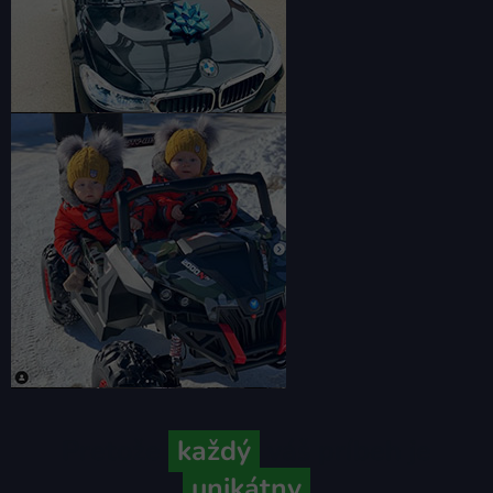
Pretože
každý
váš príbeh je
unikátny