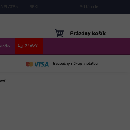
A PLATBA
REKLAMÁCIE
MAPA SERVERU
Prihlásenie
NÁKUPNÝ
Prázdny košík
KOŠÍK
hračky
ZĽAVY
Bezpečný nákup a platba
neď