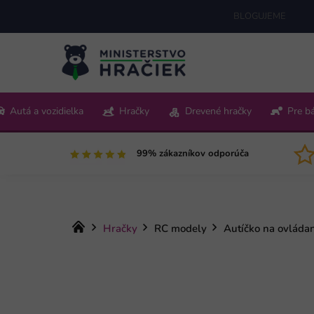
Prejsť
BLOGUJEME
na
obsah
+421 220 512 321
Autá a vozidielka
Hračky
Drevené hračky
Pre b
Pon-Pia 9:00-15:00
99% zákazníkov odporúča
Domov
Hračky
RC modely
Autíčko na ovláda