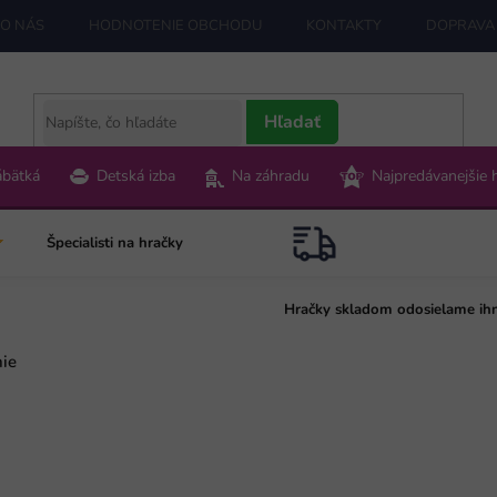
O NÁS
HODNOTENIE OBCHODU
KONTAKTY
DOPRAVA 
Hľadať
ábätká
Detská izba
Na záhradu
Najpredávanejšie 
Špecialisti na hračky
Hračky skladom odosielame ih
nie