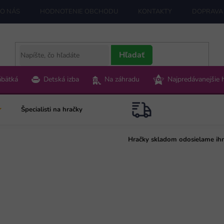
O NÁS
HODNOTENIE OBCHODU
KONTAKTY
DOPRAVA 
Hľadať
ábätká
Detská izba
Na záhradu
Najpredávanejšie 
Špecialisti na hračky
Hračky skladom odosielame ih