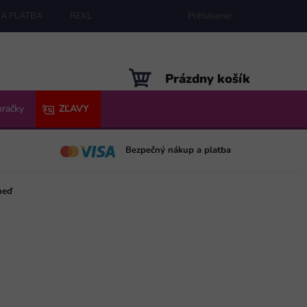
A PLATBA
REKLAMÁCIE
MAPA SERVERU
Prihlásenie
NÁKUPNÝ
Prázdny košík
KOŠÍK
hračky
ZĽAVY
Bezpečný nákup a platba
neď