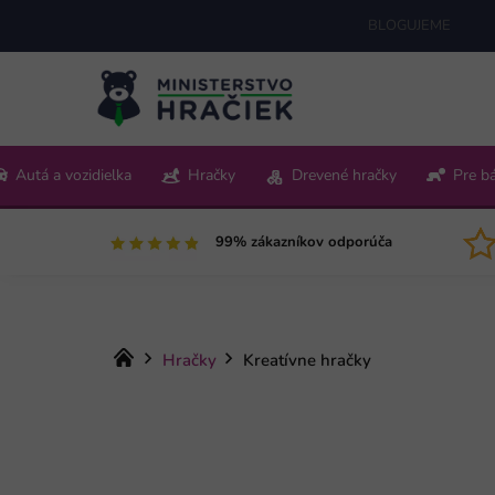
Prejsť
BLOGUJEME
na
obsah
+421 220 512 321
Autá a vozidielka
Hračky
Drevené hračky
Pre b
Pon-Pia 9:00-15:00
99% zákazníkov odporúča
Domov
Hračky
Kreatívne hračky