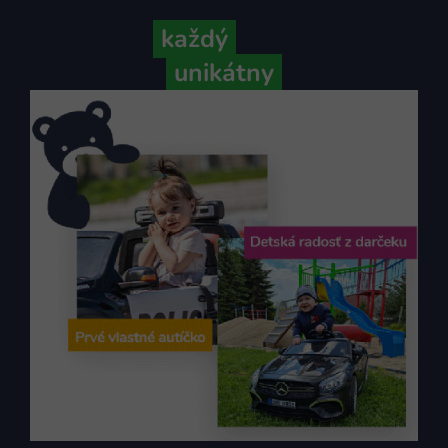
Pretože
každý
váš príbeh je
unikátny