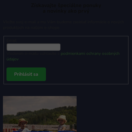
Získavajte špeciálne ponuky
a novinky ako prvý
Vložte svoj e-mail a my Vám budeme zasielať informácie o nových
produktoch na našom e-shope.
Email
Vložením e-mailu súhlasíte s
podmienkami ochrany osobných
údajov
Prihlásiť sa