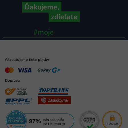
Ďakujeme,
že ich s nami
zdieľate
#moje
ministerstvo
Akceptujeme tieto platby
Doprava