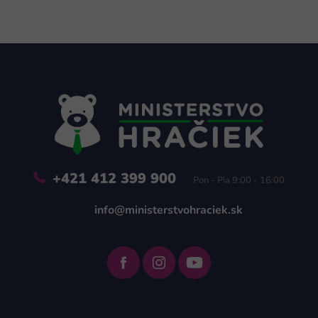
Z
á
p
ä
t
i
e
+421 412 399 900
Pon - Pia 9:00 - 16:00
info@ministerstvohraciek.sk