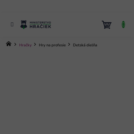
Prejsť
na
obsah
NÁKUP
KOŠÍK
Domov
Hračky
Hry na profesie
Detská dielňa