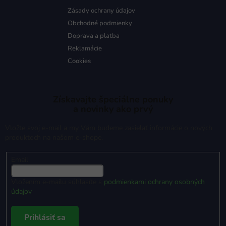
Zásady ochrany údajov
Obchodné podmienky
Doprava a platba
Reklamácie
Cookies
Získavajte špeciálne ponuky
a novinky ako prvý
Vložte svoj e-mail a my Vám budeme zasielať informácie o nových
produktoch na našom e-shope.
Email
Vložením e-mailu súhlasíte s
podmienkami ochrany osobných
údajov
Prihlásiť sa