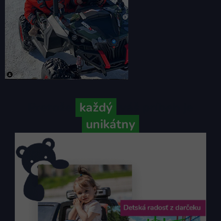
Pretože
každý
váš príbeh je
unikátny