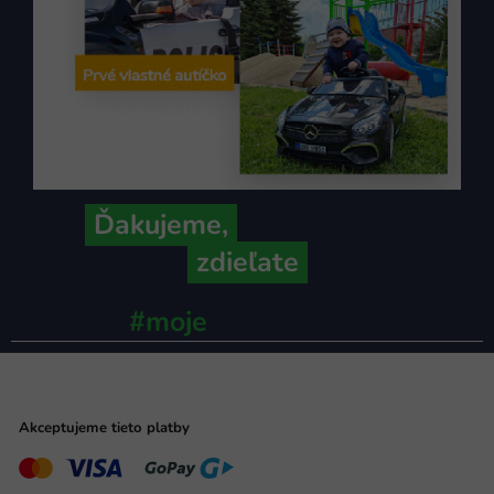
Ďakujeme,
že ich s nami
zdieľate
#moje
ministerstvo
Akceptujeme tieto platby