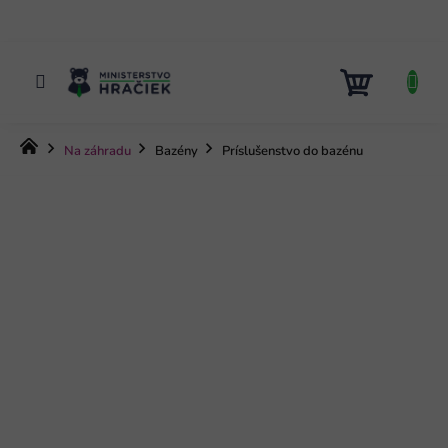
Prejsť
na
obsah
NÁKUP
KOŠÍK
Domov
Na záhradu
Bazény
Príslušenstvo do bazénu