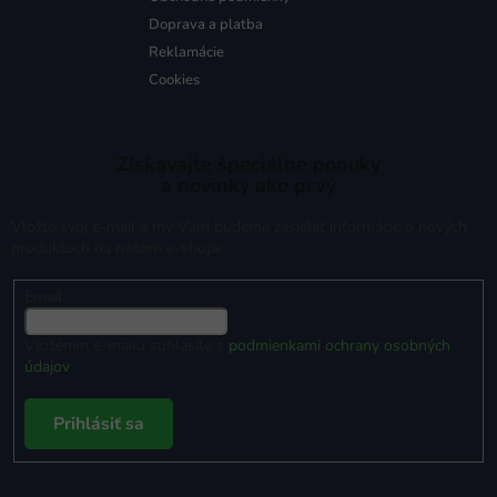
Doprava a platba
Reklamácie
Cookies
Získavajte špeciálne ponuky
a novinky ako prvý
Vložte svoj e-mail a my Vám budeme zasielať informácie o nových
produktoch na našom e-shope.
Email
Vložením e-mailu súhlasíte s
podmienkami ochrany osobných
údajov
Prihlásiť sa