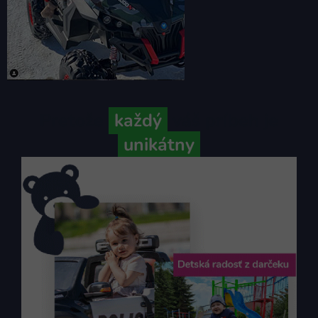
Pretože
každý
váš príbeh je
unikátny