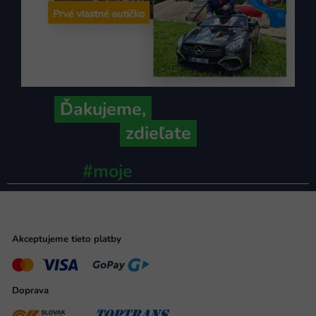
Ďakujeme,
že ich s nami
zdieľate
#moje
ministerstvo
Akceptujeme tieto platby
Doprava