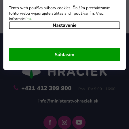
Tento web používa súbory cookies. Ďalším prechádzaním
tohto webu vyjadrujete súhlas s ich používaním. Viac
informácií
tu
.
Nastavenie
Z
á
p
ä
Súhlasím
t
i
e
+421 412 399 900
Pon - Pia 9:00 - 16:00
info@ministerstvohraciek.sk