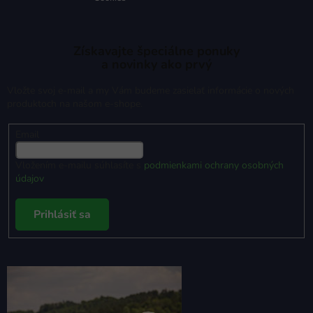
Získavajte špeciálne ponuky
a novinky ako prvý
Vložte svoj e-mail a my Vám budeme zasielať informácie o nových
produktoch na našom e-shope.
Email
Vložením e-mailu súhlasíte s
podmienkami ochrany osobných
údajov
Prihlásiť sa