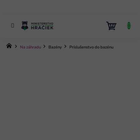
Prejsť
na
obsah
NÁKUP
KOŠÍK
Domov
Na záhradu
Bazény
Príslušenstvo do bazénu