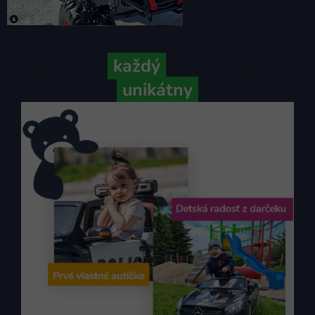
Pretože
každý
váš príbeh je
unikátny