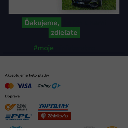
Ďakujeme,
že ich s nami
zdieľate
#moje
ministerstvo
Akceptujeme tieto platby
Doprava