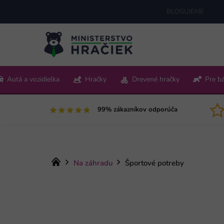
Prejsť
BLOGUJEME
na
obsah
+421 220 512 321
Autá a vozidielka
Hračky
Drevené hračky
Pre b
Pon-Pia 9:00-15:00
99% zákazníkov odporúča
Domov
Na záhradu
Športové potreby