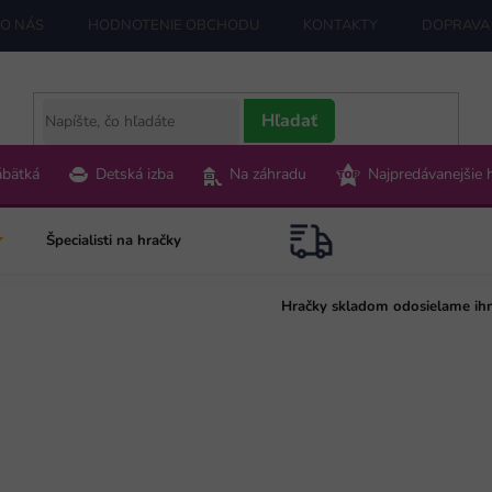
O NÁS
HODNOTENIE OBCHODU
KONTAKTY
DOPRAVA 
Hľadať
ábätká
Detská izba
Na záhradu
Najpredávanejšie 
Špecialisti na hračky
Hračky skladom odosielame ih