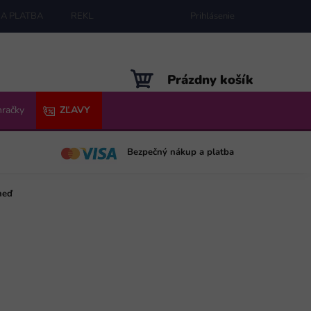
A PLATBA
REKLAMÁCIE
MAPA SERVERU
Prihlásenie
NÁKUPNÝ
Prázdny košík
KOŠÍK
hračky
ZĽAVY
Bezpečný nákup a platba
neď