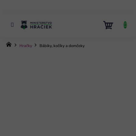
Prejsť
na
obsah
NÁKUP
KOŠÍK
Domov
Hračky
Bábiky, kočíky a domčeky