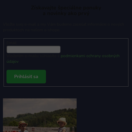
Získavajte špeciálne ponuky
a novinky ako prvý
Vložte svoj e-mail a my Vám budeme zasielať informácie o nových
produktoch na našom e-shope.
Email
Vložením e-mailu súhlasíte s
podmienkami ochrany osobných
údajov
Prihlásiť sa