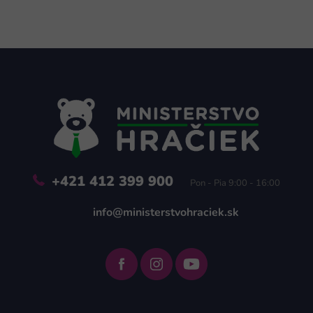
Z
á
p
ä
t
i
e
+421 412 399 900
Pon - Pia 9:00 - 16:00
info@ministerstvohraciek.sk