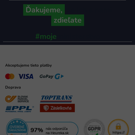
Ďakujeme,
že ich s nami
zdieľate
#moje
ministerstvo
Akceptujeme tieto platby
Doprava