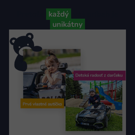
Pretože
každý
váš príbeh je
unikátny