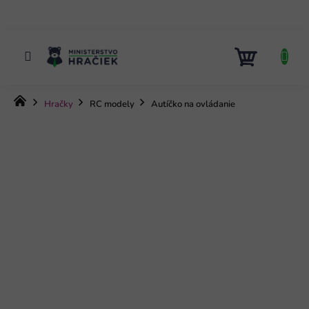
Prejsť
na
obsah
NÁKUP
KOŠÍK
Domov
Hračky
RC modely
Autíčko na ovládanie