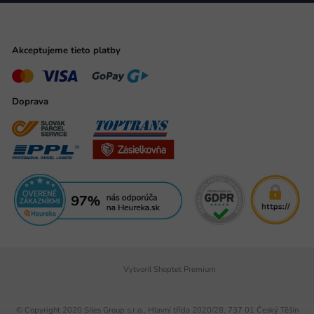
Akceptujeme tieto platby
Doprava
Vytvoril Shoptet Premium
© Copyright 2020 Siles Group s.r.o., Hlavní třída 2020/28, 737 01 Český Těšín