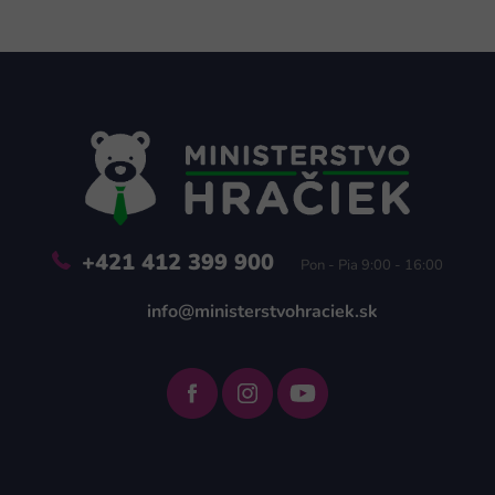
Z
á
p
ä
t
i
e
+421 412 399 900
Pon - Pia 9:00 - 16:00
info@ministerstvohraciek.sk