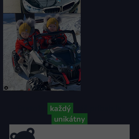
Pretože
každý
váš príbeh je
unikátny