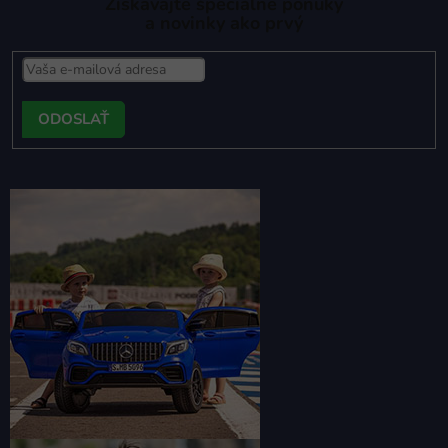
Získavajte špeciálne ponuky
a novinky ako prvý
PRIHLÁSIŤ
SA