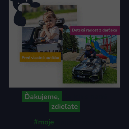
Ďakujeme,
že ich s nami
zdieľate
#moje
ministerstvo