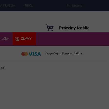
A PLATBA
REKLAMÁCIE
MAPA SERVERU
Prihlásenie
NÁKUPNÝ
Prázdny košík
KOŠÍK
hračky
ZĽAVY
Bezpečný nákup a platba
neď