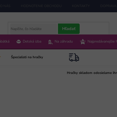
O NÁS
HODNOTENIE OBCHODU
KONTAKTY
DOPRAVA 
Hľadať
ábätká
Detská izba
Na záhradu
Najpredávanejšie 
Špecialisti na hračky
Hračky skladom odosielame ih