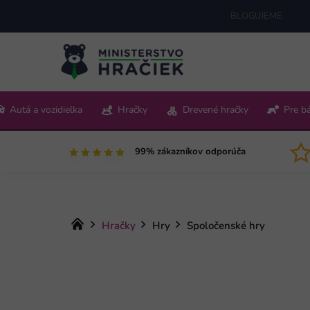
Prejsť
BLOGUJEME
na
obsah
+421 220 512 321
Autá a vozidielka
Hračky
Drevené hračky
Pre b
Pon-Pia 9:00-15:00
99% zákazníkov odporúča
Domov
Hračky
Hry
Spoločenské hry