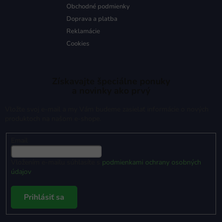
Obchodné podmienky
Doprava a platba
Reklamácie
Cookies
Získavajte špeciálne ponuky
a novinky ako prvý
Vložte svoj e-mail a my Vám budeme zasielať informácie o nových
produktoch na našom e-shope.
Email
Vložením e-mailu súhlasíte s
podmienkami ochrany osobných
údajov
Prihlásiť sa