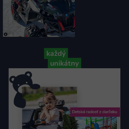
Pretože
každý
váš príbeh je
unikátny