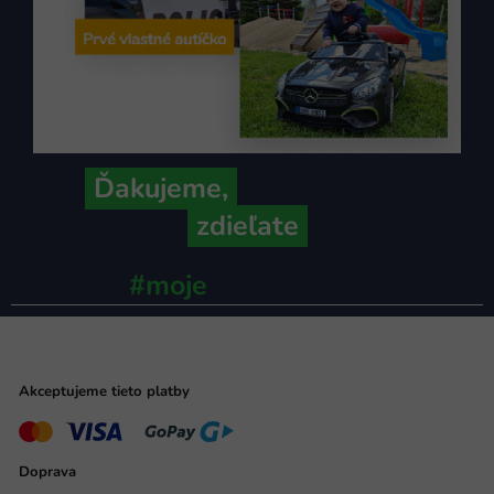
Ďakujeme,
že ich s nami
zdieľate
#moje
ministerstvo
Akceptujeme tieto platby
Doprava