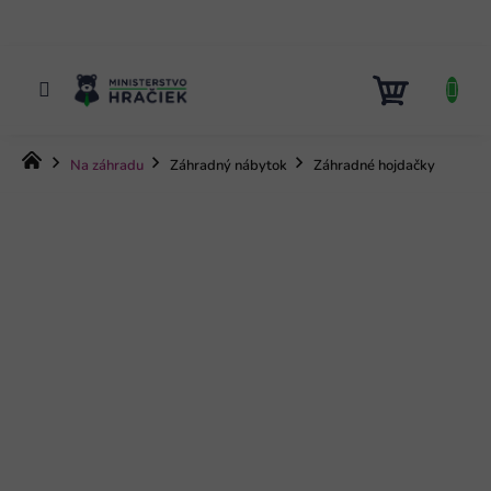
Prejsť
na
obsah
NÁKUP
KOŠÍK
Domov
Na záhradu
Záhradný nábytok
Záhradné hojdačky