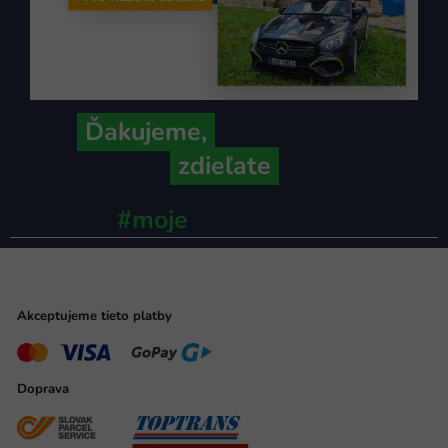
Ďakujeme,
že ich s nami
zdieľate
#moje
ministerstvo
Akceptujeme tieto platby
Doprava