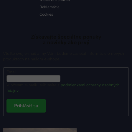
Reklamácie
Cookies
Získavajte špeciálne ponuky
a novinky ako prvý
Vložte svoj e-mail a my Vám budeme zasielať informácie o nových
produktoch na našom e-shope.
Email
Vložením e-mailu súhlasíte s
podmienkami ochrany osobných
údajov
Prihlásiť sa