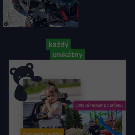
Pretože
každý
váš príbeh je
unikátny