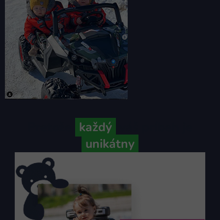
Pretože
každý
váš príbeh je
unikátny