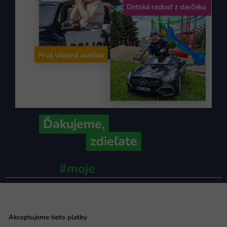
Ďakujeme,
že ich s nami
zdieľate
#moje
ministerstvo
Akceptujeme tieto platby