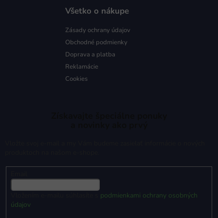
Všetko o nákupe
Zásady ochrany údajov
Obchodné podmienky
Doprava a platba
Reklamácie
Cookies
Získavajte špeciálne ponuky
a novinky ako prvý
Vložte svoj e-mail a my Vám budeme zasielať informácie o nových
produktoch na našom e-shope.
Email
Vložením e-mailu súhlasíte s
podmienkami ochrany osobných
údajov