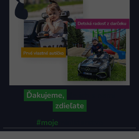
Ďakujeme,
že ich s nami
zdieľate
#moje
ministerstvo