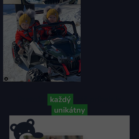
Pretože
každý
váš príbeh je
unikátny