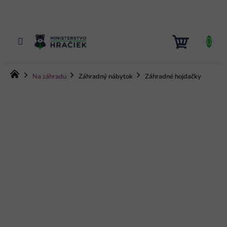
Prejsť
na
obsah
NÁKUP
KOŠÍK
Domov
Na záhradu
Záhradný nábytok
Záhradné hojdačky