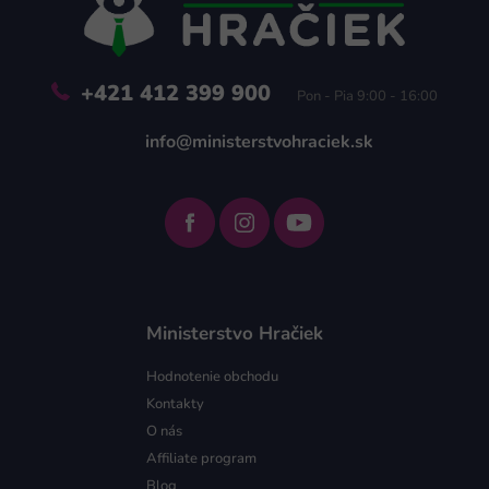
i
e
+421 412 399 900
Pon - Pia 9:00 - 16:00
info@ministerstvohraciek.sk
Ministerstvo Hračiek
Hodnotenie obchodu
Kontakty
O nás
Affiliate program
Blog