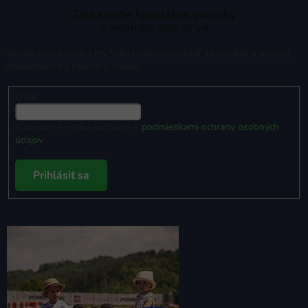
Získavajte špeciálne ponuky
a novinky ako prvý
Vložte svoj e-mail a my Vám budeme zasielať informácie o nových
produktoch na našom e-shope.
Email
Vložením e-mailu súhlasíte s
podmienkami ochrany osobných
údajov
Prihlásiť sa