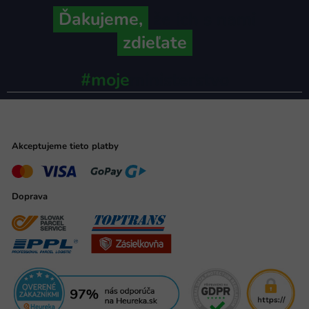
Ďakujeme,
že ich s nami
zdieľate
#moje
ministerstvo
Akceptujeme tieto platby
Doprava