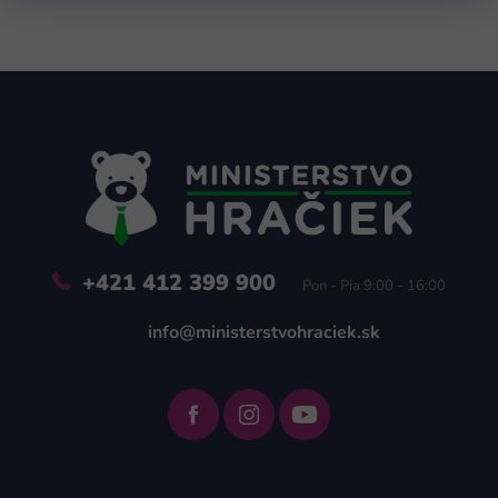
Z
á
p
ä
t
i
e
+421 412 399 900
Pon - Pia 9:00 - 16:00
info@ministerstvohraciek.sk