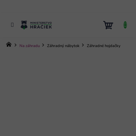
Prejsť
na
obsah
NÁKUP
KOŠÍK
Domov
Na záhradu
Záhradný nábytok
Záhradné hojdačky