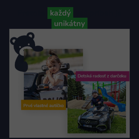
Pretože
každý
váš príbeh je
unikátny