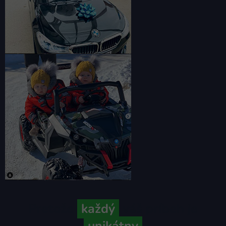
Pretože
každý
váš príbeh je