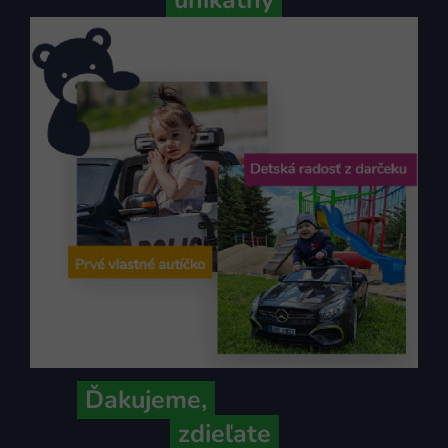
unikátny
Ďakujeme,
že ich s nami
zdieľate