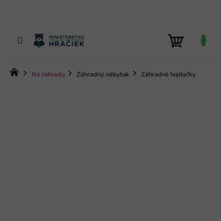
Prejsť
na
obsah
NÁKUP
KOŠÍK
Domov
Na záhradu
Záhradný nábytok
Záhradné hojdačky