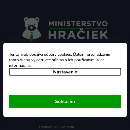
á
p
ä
t
i
e
+421 412 399 900
Pon - Pia 9:00 - 16:00
Tento web používa súbory cookies. Ďalším prechádzaním
tohto webu vyjadrujete súhlas s ich používaním. Viac
info@ministerstvohraciek.sk
informácií
tu
.
Nastavenie
Súhlasím
Ministerstvo Hračiek
Hodnotenie obchodu